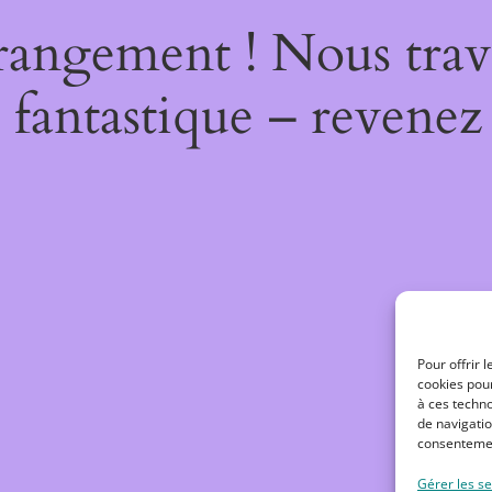
rangement ! Nous trava
 fantastique – revenez 
Pour offrir 
cookies pour
à ces techn
de navigatio
consentement
Gérer les se